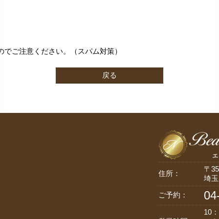
のでご注意ください。（スパム対策）
戻る
〒35
住所：
埼玉
04
ご予約：
10：