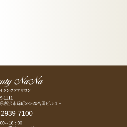
9-1111
県所沢市緑町2-1-20合田ビル１F
-2939-7100
00～18：00